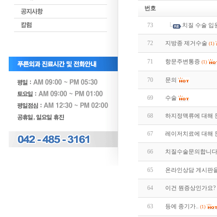
번호
73
치질 수술 입
72
지방종 제거수술
(1)
71
항문주변통증
(1)
70
문의
69
수술
68
하지정맥류에 대해 
67
레이저치료에 대해 
66
치질수술문의합니
65
온라인상담 게시판을
64
이건 뭔증상인가요?
63
등에 종기가..
(1)