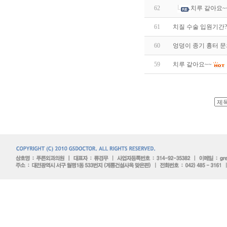
62
치루 같아요~
61
치질 수술 입원기간?
60
엉덩이 종기 흉터 문
59
치루 같아요~~