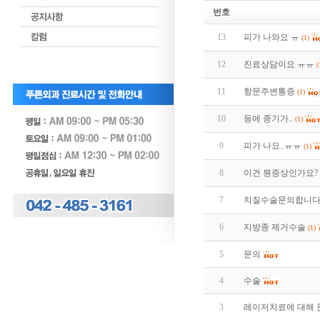
번호
13
피가 나와요 ㅠ
(1)
12
진료상담이요 ㅠㅠ
(
11
항문주변통증
(1)
10
등에 종기가..
(1)
9
피가 나요..ㅠㅠ
(1)
8
이건 뭔증상인가요?
7
치질수술문의합니
6
지방종 제거수술
(1)
5
문의
4
수술
3
레이저치료에 대해 